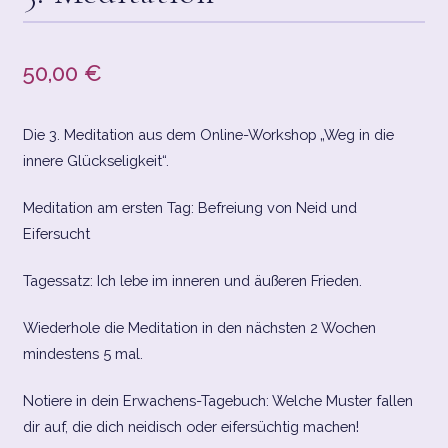
CART
50,00
€
CHECKOUT
Die 3. Meditation aus dem Online-Workshop „Weg in die
CONTACT
innere Glückseligkeit“.
CONTACT LAYOUT 2
Meditation am ersten Tag: Befreiung von Neid und
Eifersucht
DATENSCHUTZERKLÄRUNG
Tagessatz: Ich lebe im inneren und äußeren Frieden.
DELTACURE® SHOPPING
Wiederhole die Meditation in den nächsten 2 Wochen
HOME1
mindestens 5 mal.
IMPRESSUM/DATENSCHUTZ
Notiere in dein Erwachens-Tagebuch: Welche Muster fallen
dir auf, die dich neidisch oder eifersüchtig machen!