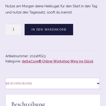
KASSE
Nutze am Morgen deine Heilkugel für den Start in den Tag
und nutze den Tagessatz, sooft du kannst.
MEIN KONTO
MY ACCOUNT
deltaCure®
IN DEN WARENKORB
Weg
PRIVACY POLICY
ins
Glück
RTL TESTED
3.
Meditation
Artikelnummer:
2024MGl3
Kategorie:
deltaCure® Online Workshop Weg ins Glück
Menge
SHOP
SHOP
BESCHREIBUNG
STARTSEITE
TEAM
Beschreibung