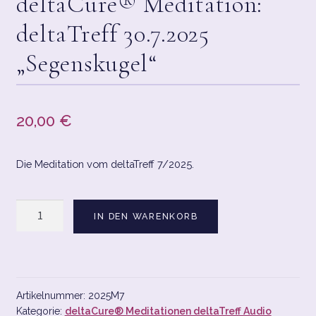
deltaCure® Meditation:
deltaTreff 30.7.2025
CART
„Segenskugel“
CHECKOUT
CONTACT
20,00
€
CONTACT LAYOUT 2
Die Meditation vom deltaTreff 7/2025.
DATENSCHUTZERKLÄRUNG
deltaCure®
DELTACURE® SHOPPING
IN DEN WARENKORB
Meditation:
deltaTreff
HOME1
30.7.2025
"Segenskugel"
IMPRESSUM/DATENSCHUTZ
Menge
Artikelnummer:
2025M7
Kategorie:
deltaCure® Meditationen deltaTreff Audio