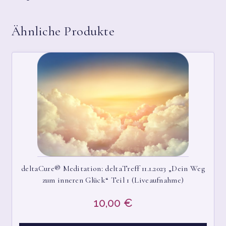
KASSE
Ähnliche Produkte
MEIN KONTO
MY ACCOUNT
PRIVACY POLICY
RTL TESTED
SHOP
SHOP
deltaCure® Meditation: deltaTreff 11.1.2023 „Dein Weg
zum inneren Glück“ Teil 1 (Liveaufnahme)
STARTSEITE
10,00
€
TEAM