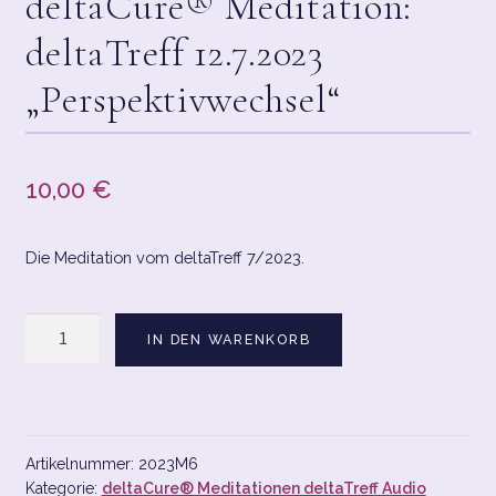
deltaCure® Meditation:
deltaTreff 12.7.2023
CART
„Perspektivwechsel“
CHECKOUT
CONTACT
10,00
€
CONTACT LAYOUT 2
Die Meditation vom deltaTreff 7/2023.
DATENSCHUTZERKLÄRUNG
deltaCure®
DELTACURE® SHOPPING
IN DEN WARENKORB
Meditation:
deltaTreff
HOME1
12.7.2023
"Perspektivwechsel"
IMPRESSUM/DATENSCHUTZ
Menge
Artikelnummer:
2023M6
Kategorie:
deltaCure® Meditationen deltaTreff Audio