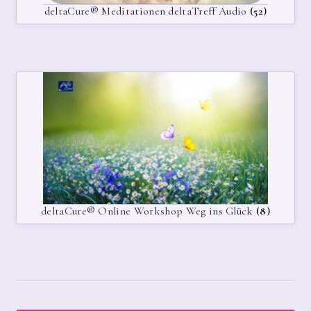
deltaCure® Meditationen deltaTreff Audio
(52)
CART
CHECKOUT
CONTACT
CONTACT LAYOUT 2
DATENSCHUTZERKLÄRUNG
DELTACURE® SHOPPING
deltaCure® Online Workshop Weg ins Glück
(8)
HOME1
IMPRESSUM/DATENSCHUTZ