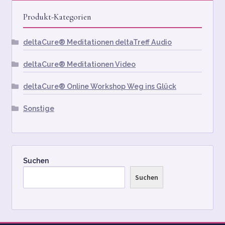
KASSE
Produkt-Kategorien
MEIN KONTO
deltaCure® Meditationen deltaTreff Audio
MY ACCOUNT
deltaCure® Meditationen Video
PRIVACY POLICY
deltaCure® Online Workshop Weg ins Glück
RTL TESTED
Sonstige
SHOP
SHOP
Suchen
Suchen
STARTSEITE
TEAM