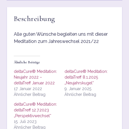
KASSE
MEIN KONTO
Beschreibung
MY ACCOUNT
Alle guten Wünsche begleiten uns mit dieser
Meditation zum Jahreswechsel 2021/22
PRIVACY POLICY
RTL TESTED
Ähnliche Beiträge
deltaCure® Meditation:
deltaCure® Meditation:
SHOP
Neujahr 2022 –
deltaTreff 8.1.2025
deltaTreff Januar 2022
„Neujahrskugel“
17. Januar 2022
9. Januar 2025
SHOP
Ähnlicher Beitrag
Ähnlicher Beitrag
deltaCure® Meditation:
STARTSEITE
deltaTreff 12.7.2023
„Perspektivwechsel“
TEAM
15. Juli 2023
Ähnlicher Beitrag