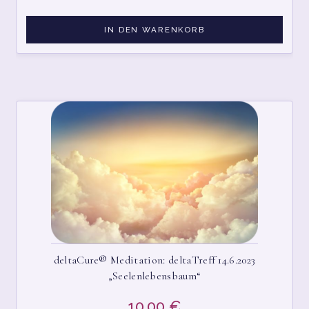
IN DEN WARENKORB
deltaCure® Meditation: deltaTreff 14.6.2023
„Seelenlebensbaum“
10,00
€