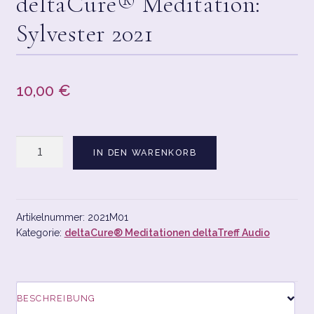
deltaCure® Meditation:
Sylvester 2021
CART
CHECKOUT
10,00
€
CONTACT
CONTACT LAYOUT 2
deltaCure®
IN DEN WARENKORB
Meditation:
DATENSCHUTZERKLÄRUNG
Sylvester
2021
DELTACURE® SHOPPING
Menge
Artikelnummer:
2021M01
Kategorie:
deltaCure® Meditationen deltaTreff Audio
HOME1
IMPRESSUM/DATENSCHUTZ
BESCHREIBUNG