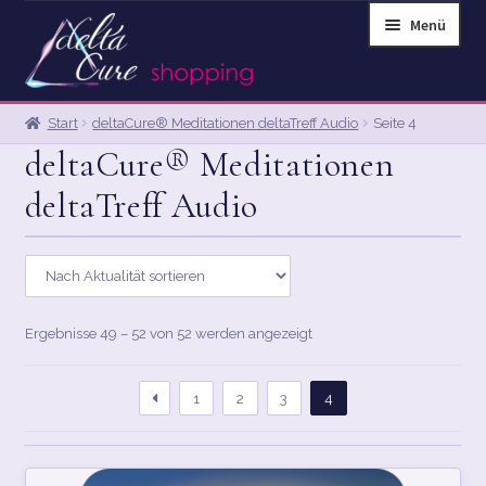
Zur
Zum
Menü
Navigation
Inhalt
springen
springen
Start
deltaCure® Meditationen deltaTreff Audio
Seite 4
START
deltaCure® Meditationen
ABOUT
deltaTreff Audio
ALLGEMEINE GESCHÄFTSBEDINGUNGEN
BLOG FULL WIDTH
Nach
Ergebnisse 49 – 52 von 52 werden angezeigt
BLOG LEFT SIDEBAR
Aktualität
sortiert
1
2
3
4
BLOG NO SIDEBAR
BLOG RIGHT SIDEBAR