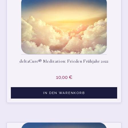
CART
CHECKOUT
CONTACT
CONTACT LAYOUT 2
deltaCure® Meditation: Frieden Frühjahr 2022
DATENSCHUTZERKLÄRUNG
10,00
€
DELTACURE® SHOPPING
IN DEN WARENKORB
HOME1
IMPRESSUM/DATENSCHUTZ