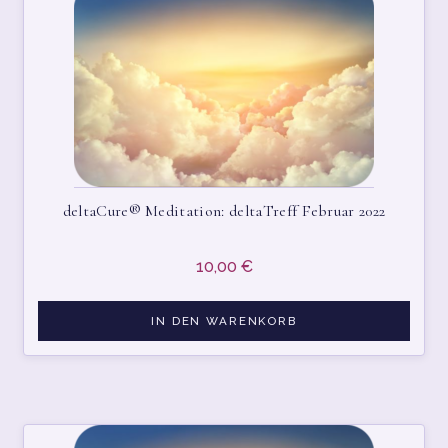
KASSE
MEIN KONTO
MY ACCOUNT
PRIVACY POLICY
deltaCure® Meditation: deltaTreff Februar 2022
RTL TESTED
SHOP
10,00
€
SHOP
IN DEN WARENKORB
STARTSEITE
TEAM